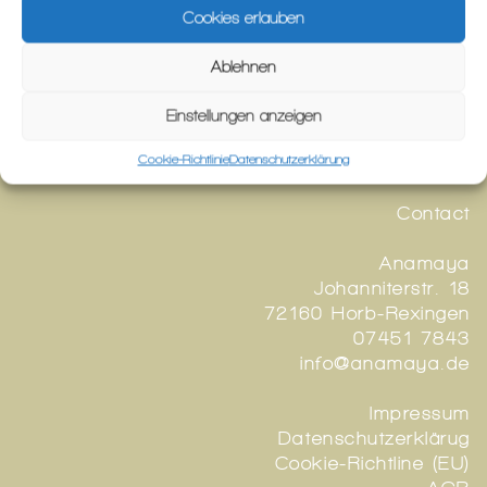
Cookies erlauben
Ablehnen
Connect
Einstellungen anzeigen
Cookie-Richtlinie
Datenschutzerklärung
Instagram
Contact
Anamaya
Johanniterstr. 18
72160 Horb-Rexingen
07451 7843
info@anamaya.de
Impressum
Datenschutzerklärug
Cookie-Richtline (EU)