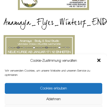
Anamaya_Flyer_Winter17_EN
Cookie-Zustimmung verwalten
Wir verwenden Cookies, um unsere Website und unseren Service zu
optimieren.
Cookies erlauben
Ablehnen